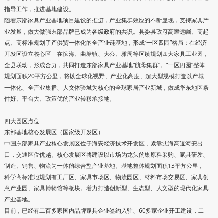
指导工作，推进基地建设。
随着东部家具产业基地项目建设的推进，产业集群效应的不断显现，支持家具产
业发展，做大做强东部品牌已成为各级政府的共识。县委县政府高瞻远瞩、高起
点、高标准规划了产供贸一体化的全产业链基地，形成“一区四园”格局：在经济
开发区设立核心区，在滨海、曲塘镇、大公、雅周等区镇规划四大家具工业园，
全县联动，形成合力，共同打造东部家具产业基地“航母集群”。“一区四园”整体
规划面积20平方公里，将以全球化视野、产业化高度、超大型规模打造以产城
一体化、全产业集群、人文体验城为核心的全球家居产业新城，做成华东地区条
件好、平台大、政策优的产业转移承接地。
四大园区点位
东部基地核心发展区（国家级开发区）
中国东部家具产业核心发展区位于海安经济技术开发区，紧靠沈海高速海安出
口，交通区位优越。核心发展区将建设以市场为龙头的集原料采购、家具研发、
制造、销售、物流为一体的综合型产业基地。基地整体规划面积13平方公里，
科学高标准地规划有工厂区、家具市场区、物流园区、材料市场交易区、家具创
意产业园、家具博物馆等板块。着力打造创新型、生态型、人文型的现代化家具
产业基地。
目前，已经有二百多家国内品牌家具企业签约入驻、60多家企业开工建设，二