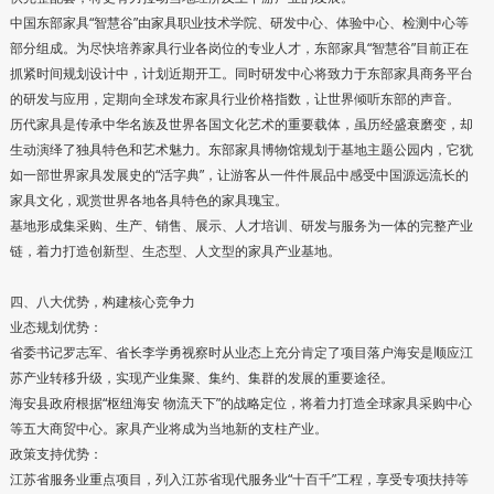
中国东部家具“智慧谷”由家具职业技术学院、研发中心、体验中心、检测中心等
部分组成。为尽快培养家具行业各岗位的专业人才，东部家具“智慧谷”目前正在
抓紧时间规划设计中，计划近期开工。同时研发中心将致力于东部家具商务平台
的研发与应用，定期向全球发布家具行业价格指数，让世界倾听东部的声音。
历代家具是传承中华名族及世界各国文化艺术的重要载体，虽历经盛衰磨变，却
生动演绎了独具特色和艺术魅力。东部家具博物馆规划于基地主题公园内，它犹
如一部世界家具发展史的“活字典”，让游客从一件件展品中感受中国源远流长的
家具文化，观赏世界各地各具特色的家具瑰宝。
基地形成集采购、生产、销售、展示、人才培训、研发与服务为一体的完整产业
链，着力打造创新型、生态型、人文型的家具产业基地。
四、八大优势，构建核心竞争力
业态规划优势：
省委书记罗志军、省长李学勇视察时从业态上充分肯定了项目落户海安是顺应江
苏产业转移升级，实现产业集聚、集约、集群的发展的重要途径。
海安县政府根据“枢纽海安 物流天下”的战略定位，将着力打造全球家具采购中心
等五大商贸中心。家具产业将成为当地新的支柱产业。
政策支持优势：
江苏省服务业重点项目，列入江苏省现代服务业“十百千”工程，享受专项扶持等