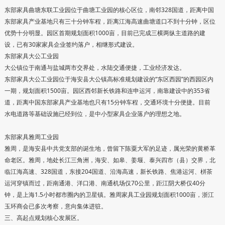
东部家具曲塘东联工业园位于曲塘工业园的核心区位，南邻328国道，距离中国
东部家具产业基地只有三十分钟车程，距离江海高速曲塘道口不到十分钟，区位
优势十分明显。园区首期规划面积1000亩，目前已完成三横两纵主道路的建
设，已有30家家具企业签约落户，相继形式建设。
东部家具大公工业园
大公镇位于南通与盐城两市交界处，水陆交通便捷，工业经济发达。
东部家具大公工业园位于海安县大公镇高标准规划建设的“东区西园”的西园区内
一期，规划面积1500亩。园区西邻新长铁路和连申运河，南靠建设中的353省
道，距离中国东部家具产业基地也只有15分钟车程，交通环境十分便捷。目前
水电道路等基础设施已经到位，是中小型家具企业落户的理想之地。
东部家具雅周工业园
雅周，是海安县中共党支部的诞生地，曾留下陈粟大军的足迹，属光荣的黄桥革
命老区。雅周，地处长江三角洲，海安、如皋、姜堰、泰兴四市（县）交界，北
临江海高速、328国道，东接204国道、沿海高速，新长铁路、焦港运河、栟茶
运河穿镇而过，距南通港、洋口港、南通机场仅70公里，距江阴大桥仅40分
钟，是上海1.5小时都市圈内的卫星镇。雅周家具工业园规划面积1000亩，浙江
玉环商会已多次考察，意向集体进驻。
三、高起点规划核心发展区。