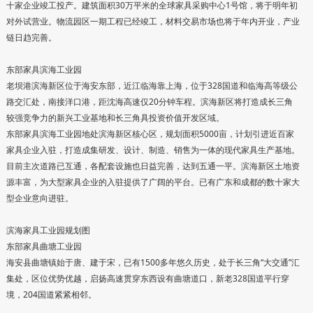
十家企业竣工投产。建筑面积30万平米的全球家具采购中心1号馆，将于明年初
对外试营业。物流园区一期工程已经竣工，材料交易市场也将于年内开业，产业
链日趋完善。
东部家具滨海工业园
老坝港滨海新区位于海安东部，近江临海靠上海，位于328国道和临海高等级公
路交汇处，南接洋口港，距沈海高速仅20分钟车程。滨海新区将打造成长三角
较强竞争力的新兴工业基地和长三角具投资价值开发区域。
东部家具滨海工业园地处滨海新区核心区，规划面积5000亩，计划引进近百家
家具企业入驻，打造成集研发、设计、制造、销售为一体的现代家具生产基地。
目前主次道路已互通，各配套设施也日益完善，达到五通一平。滨海新区土地资
源丰富，为大型家具企业的入驻提供了广阔的平台。已有广东和成都的数十家大
型企业意向进驻。
滨海家具工业园规划图
东部家具曲塘工业园
海安县曲塘镇始于唐、建于宋，已有1500多年悠久历史，处于长三角“大交通”汇
集处，区位优势优越，启扬高速贯穿东西设有曲塘道口，新老328国道平行穿
境，204国道紧紧相邻。