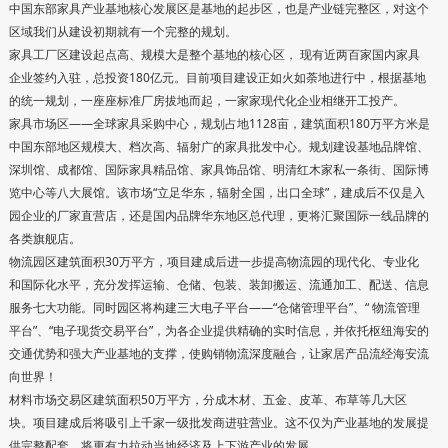
中国东部家具产业基地核心发展区是基地的起步区，也是产业链完整区，对这个
区域我们从建设初期就有一个完整的规划。
家具工厂区建设起点高、规模大是整个基地的核心区， 现有近两百家国内家具
企业签约入驻，总投资180亿元。目前项目建设正如火如荼地进行中，根据基地
的统一规划，一座座标准厂房拔地而起，一家家现代化企业相继开工投产。
家具市场区——全球家具采购中心，规划占地1128亩，建筑面积180万平方米是
中国东部地区规模大、档次高、辐射广的家具批发中心。规划建设基地品牌馆、
深圳馆、成都馆、国际家具精品馆、家具饰品馆、明清红木家私一条街、国际博
览中心等八大展馆。该市场“立足华东，辐射全国，出口全球”，建成后不仅是入
园企业的厂家直营店，还是国内品牌华东地区总代理，更将汇聚国际一线品牌的
各类旗舰店。
物流园区建筑面积30万平方，项目建成后进一步提高物流园的现代化、专业化
和国际化水平，充分发挥运输、仓储、包装、装卸搬运、流通加工、配送、信息
服务七大功能。同时园区将构建三大电子平台——“仓储管理平台”、“ 物流管理
平台”、“电子现货交易平台”，为各企业提供精确的实时信息，并依托枢纽海安的
交通优势和强大产业基地的支撑，使购销物流深度融合，让家居产品流经海安流
向世界！
材料市场交易区建筑面积50万平方，分成木材、五金、皮革、布草等几大区
块。项目建成后将吸引上千家一级批发商进驻营业。这不仅为产业基地的发展提
供完整配套，将更有力拉动当地经济及上下游产业的发展。