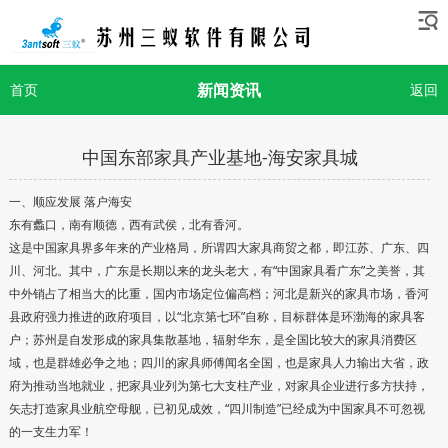
新闻资讯
首页
返回
中国东部家具产业基地-海安家具城
一、顺应发展 落户海安
东有蠡口，南有顺德，西有武侯，北有香河。
这是中国家具界多年来的产业格局，所谓四大家具商贸之都，即江苏、广东、四
川、河北。其中，广东是长期以来的龙头老大，有“中国家具看广东”之美誉，其
中外销占了相当大的比重，国内市场定位偏高档；河北是新兴的家具市场，香河
县政府强力推进的政府项目，以“北京第七环”自称，目标群体是环渤海的家具客
户；苏州是自发形成的家具集散基地，辐射华东，是全国比较大的家具消费区
域，也是群雄必争之地；四川的家具师傅闻名全国，也是家具人力输出大省，政
府为推动当地就业，把家具业列为第七大支柱产业，对家具企业进行多方扶持，
矢志打造家具业航空母舰，已初见成效，“四川制造”已经成为中国家具不可忽视
的一支生力军！