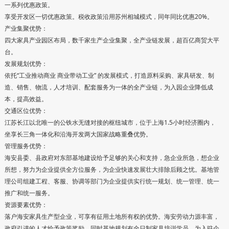
一系列优惠政策。
享受开发区一切优惠政策。税收政策沿用苏州相城模式，同年同比优惠20%。
产业集聚优势：
四大家具产业园区布局，数千家生产企业集聚，全产业链发展，超百亿商贸大平
台。
发展规划优势：
依托“工业推动商业 商业带动工业” 的发展模式，打造原料采购、家具研发、制
造、销售、物流，人才培训、配套服务为一体的全产业链，为入园企业降低成
本，提高效益。
交通区位优势：
江苏长江以北唯一的公铁水无缝对接的枢纽城市，位于上海1.5小时经济圈内，
坐享长三角一体化和沿海开发两大国家战略重叠优势。
管理服务优势：
海安县委、县政府对东部基地建设给予足够的关心和支持，急企业所急，想企业
所想，努力为企业提供全方位服务，为企业快速发展壮大排除后顾之忧。基地管
理公司组建工程、客服、协调等部门为企业提供实行统一规划、统一管理、统一
推广和统一服务。
资源要素优势：
落户海安家具生产型企业，可享有征用土地所有权的优势。海安劳动力源丰富，
政府引进的人才给予政策奖励。同时基地规划有全日制家具培训学员，为入驻企