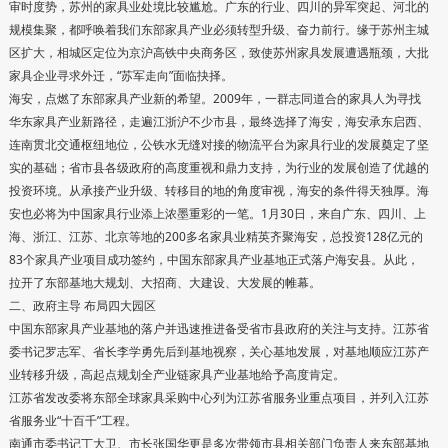
审时度势，苏州的家具业处境比较尴尬。广东的行业、四川的异军突起、河北的
规模集聚，都呼唤着我们东部家具产业必须转型升级、奋力前行。缘于苏州主城
区扩大，相城区定位为京沪高铁中央商务区，致使苏州家具发展遭遇瓶颈，大批
家具企业寻求外迁，“苏军走向”面临抉择。
海安，点燃了东部家具产业新的希望。2009年，一群志同道合的家具人为寻找
华东家具产业新路径，走遍江浙沪不少市县，最终选择了海安，海安承东启西、
连南贯北交通枢纽地位，公铁水无缝对接的物流平台为家具行业的发展奠定了坚
实的基础；省市县各级政府的高度重视和鼎力支持，为行业的发展创造了优越的
投资环境。从承接产业升级、转移目的地的角度审视，海安的条件得天独厚。海
安也必将为中国家具行业添上浓墨重彩的一笔。1月30日，来自广东、四川、上
海、浙江、江苏、北京等地的200多名家具业精英齐聚海安，总投资128亿元的
83个家具产业项目成功签约，中国东部家具产业基地正式落户海安县。从此，
拉开了东部基地大规划、大招商、大建设、大发展的帷幕。
二、政府主导 布局四大园区
中国东部家具产业基地的落户并迅速推进备受省市县政府的关注与支持。江苏省
委书记罗志军、省长李学勇先后到基地视察，关心基地发展，对基地顺应江苏产
业转移升级，高起点规划全产业链家具产业基地给予高度肯定。
江苏省发改委将东部全球家具采购中心列为江苏省服务业重点项目，并列入江苏
省服务业“十百千”工程。
南通市委书记丁大卫、市长张国华更是多次带领市县相关部门负责人来东部基地