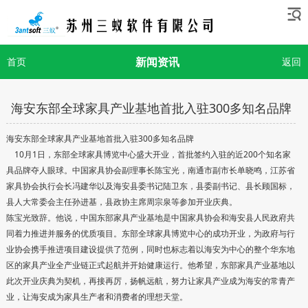
新闻资讯
首页
返回
海安东部全球家具产业基地首批入驻300多知名品牌
海安东部全球家具产业基地首批入驻300多知名品牌
10月1日，东部全球家具博览中心盛大开业，首批签约入驻的近200个知名家
具品牌夺人眼球。中国家具协会副理事长陈宝光，南通市副市长单晓鸣，江苏省
家具协会执行会长冯建华以及海安县委书记陆卫东，县委副书记、县长顾国标，
县人大常委会主任孙进基，县政协主席周宗泉等参加开业庆典。
陈宝光致辞。他说，中国东部家具产业基地是中国家具协会和海安县人民政府共
同着力推进并服务的优质项目。东部全球家具博览中心的成功开业，为政府与行
业协会携手推进项目建设提供了范例，同时也标志着以海安为中心的整个华东地
区的家具产业全产业链正式起航并开始健康运行。他希望，东部家具产业基地以
此次开业庆典为契机，再接再厉，扬帆远航，努力让家具产业成为海安的常青产
业，让海安成为家具生产者和消费者的理想天堂。