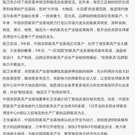
陆卫东介绍了海安基本情况和物流业发展状况。近年来，海安立足独特的区位优
势和雄厚的产业基础，坚持“大市场、大物流、大流通”的发展思路，推进现代物
流与各类产业融合发展，一批体量大、层次高、品牌响的物流项目竞相落户。5
年来，中国东部家具产业基地努力打造以市场为龙头的集家具研发、原料采购、
制造、展示、销售、物流为一体的家具全产业链发展格局，新开业的东部全球家
具博览中心是整个产业链的龙头。
陆卫东说，5年前，中国东部家具产业基地正式落户，拉开了海安家具产业大建
设、大发展的帷幕；5年后，“一区四园”的家具产业发展格局基本形成，涵盖研
发设计、生产制造、品牌运营的家具产业全产业链悄然崛起，“东部家具”品牌影
响力不断放大。
陆卫东希望，东部家具产业基地继续发扬拼搏创新的精神，充分利用好当前大好
的发展形势，吸纳更多有实力、有影响力的商家和企业入驻，让东部全球家具博
览中心在中华大地全面叫响。他恳请社会各界更多地关注和支持海安经济社会发
展，共创“枢纽海安、物流天下”的美好明天。
中国东部家具产业基地董事长王传威介绍了基地及项目相关情况。目前，中国东
部家具产业基地签约入驻的家具生产企业有300多家，1日开业的东部全球家具
博览中心A馆以入驻海安的生产厂家的品牌家具为主。
王传威表示，中国东部家具产业基地将以此次开业为动力，加快推进B馆装修和
意大利品牌馆建设，力争早日开馆营业；加快2号馆和3号馆建设步伐，努力将
市场做大做强，为振兴我国家具产业、繁荣海安地方经济作出贡献。