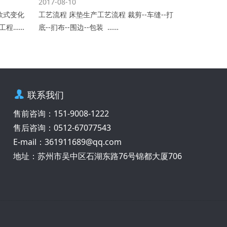
2017-08-10
款式变化
工艺流程 床垫生产工艺流程 裁剪--车缝--打
工程……
底--扪布--围边--包装 ……
联系我们
售前咨询：151-9008-1222
售后咨询：0512-67077543
E-mail：361911689@qq.com
地址：苏州市吴中区石湖东路76号锦都大厦706