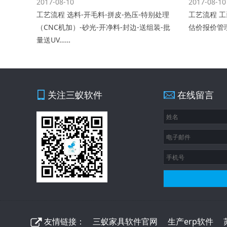
2017-08-10
2017-08-10
工艺流程 选料-开毛料-拼皮-热压-特别处理
工艺流程 
（CNC机加）-砂光-开净料-封边-送组装-批
估价报价管理
量送UV……
关注三蚁软件
在线留言
友情链接：
三蚁家具软件官网
生产erp软件