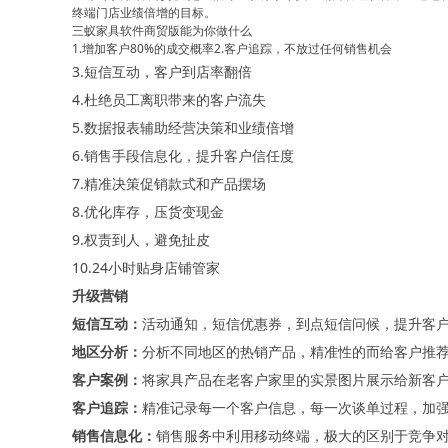
终端门店业绩倍增的目标。
三蚁家具软件商贸版能为你做什么
1.增加客户80%的成交概率2.客户追踪，不放过任何销售机会
3.短信互动，客户到店率翻倍
4.杜绝员工离职带来的客户流失
5.数据报表辅助经营决策和业绩倍增
6.销售手段信息化，提升客户信任度
7.精准决策促销款式和产品摆场
8.优化库存，压货变现金
9.权责到人，避免扯皮
10.24小时贴身店铺管家
升级营销
短信互动：
活动通知，短信优惠券，到点短信问候，提升客
地区分析：
分析不同地区的热销产品，精准性的而给客户推
客户案例：
将家具产品在老客户家里的实景图片展示给新客
客户追踪
：
精准记录每一个客户信息，每一次谈单过程，加
销售信息化：
销售服务中利用移动终端，极大的区别于竞争