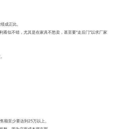
。
业绩成正比。
利看似不错，尤其是在家具不愁卖，甚至要“走后门”以求厂家
绩。
售额至少要达到25万以上。
更发愁，因为店面成本摆在那。