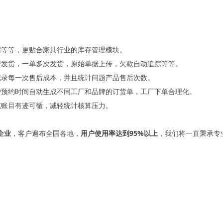
醒等等，更贴合家具行业的库存管理模块。
房发货，一单多次发货，原始单据上传，欠款自动追踪等等。
记录每一次售后成本，并且统计问题产品售后次数。
户预约时间自动生成不同工厂和品牌的订货单，工厂下单合理化。
笔账目有迹可循，减轻统计核算压力。
企业
，客户遍布全国各地，
用户使用率达到95%以上
，我们将一直秉承专