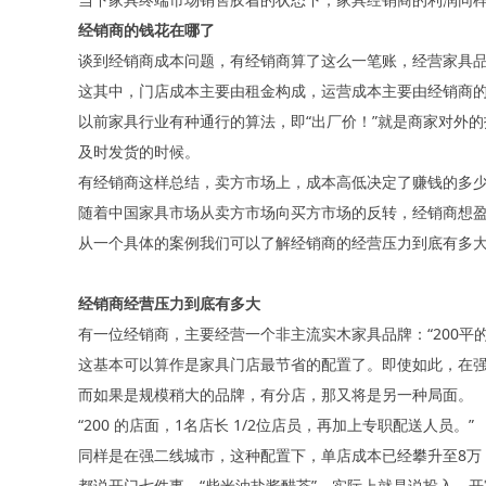
经销商的钱花在哪了
谈到经销商成本问题，有经销商算了这么一笔账，经营家具
这其中，门店成本主要由租金构成，运营成本主要由经销商
以前家具行业有种通行的算法，即“出厂价！”就是商家对外
及时发货的时候。
有经销商这样总结，卖方市场上，成本高低决定了赚钱的多
随着中国家具市场从卖方市场向买方市场的反转，经销商想
从一个具体的案例我们可以了解经销商的经营压力到底有多
经销商经营压力到底有多大
有一位经销商，主要经营一个非主流实木家具品牌：“200平
这基本可以算作是家具门店最节省的配置了。即使如此，在强
而如果是规模稍大的品牌，有分店，那又将是另一种局面。
“200 的店面，1名店长 1/2位店员，再加上专职配送人员。”
同样是在强二线城市，这种配置下，单店成本已经攀升至8万
都说开门七件事，“柴米油盐酱醋茶”，实际上就是说投入。