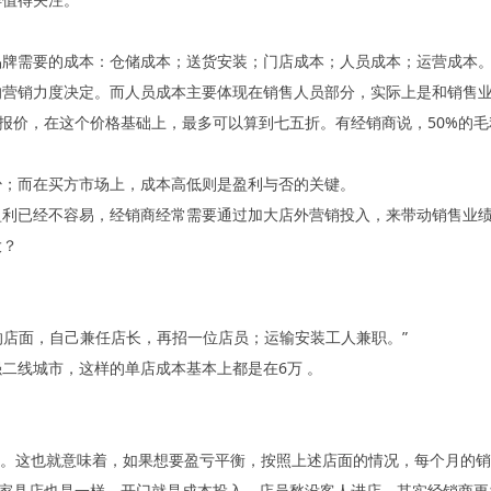
品牌需要的成本：仓储成本；送货安装；门店成本；人员成本；运营成本
的营销力度决定。而人员成本主要体现在销售人员部分，实际上是和销售
的报价，在这个价格基础上，最多可以算到七五折。有经销商说，50%的毛
少；而在买方市场上，成本高低则是盈利与否的关键。
盈利已经不容易，经销商经常需要通过加大店外营销投入，来带动销售业
大？
的店面，自己兼任店长，再招一位店员；运输安装工人兼职。”
二线城市，这样的单店成本基本上都是在6万 。
 。这也就意味着，如果想要盈亏平衡，按照上述店面的情况，每个月的销
开家具店也是一样，开门就是成本投入，店员愁没客人进店，其实经销商