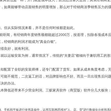
时，如果能够带动店面销售的明显增加，那么对于经销商淡季销售压力的
加。但从实际情况来看，并不是任何时候都是如此。
此前听闻，有经销商年度销售额都能超过2000万，按道理，扣除各项成
，经销商的利润才能成为“真金白银”。
业绩良好，就有利润。
就以运输安装为例，通常情况下，传统的“夫妻店”都倾向于兼职用工的
却配置了全职的安装师傅，还专门配置了货车。如果从成本角度考虑，无
可能不规范，二次返工的话，对品牌影响也不好。而且一旦出现售后问题
解决的办法。
成本降低还带来不少营业利润。三蚁家具软件（商贸版）软件分几大板块
脑、手机和平板进行使用及操作，运用互联网思维对“人、店、货”进行数据化分析和