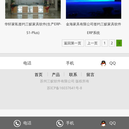
华轩家私签约三蚁家具软件(生产ERP-
金海家具有限公司签约三蚁家具软件
S1-Plus)
ERP系统
返回第一页
上一页
1
2
3
电话
手机
QQ
首页
产品
联系
留言
苏州三蚁软件有限公司 版权所有
苏ICP备16037641号-8
电话
手机
QQ