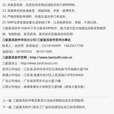
22. 采购是按套，但是给供应商必须提供切片资料明细。
23. 采购单价的快速换算，例如纸箱、木材、玻璃等等。
24. 严格控制按单领料，快速生成业务订单成本。
25. MRP运算直接批量生成采购订单，让采购更轻松，智能，不易出错。
三蚁家具软件10多年只专注家具ERP软件，致力成为亚太地领先的家居智能营
销、智能制造、家具咨询、家具软件及服务的供应商!
三蚁家具软件华东分公司/三蚁家具软件苏州办事处
联系人：吴经理 联系电话：13218106999 18625017799
远程QQ：381907033 361911689
三蚁家具软件官网：
http://www.3antsoft.com.cn
三蚁家具云：http://www.3antcloud.com
苏州公司地址：江苏省.苏州市吴中区石湖东路76号锦都大厦706
南通公司地址：江苏省.南通市崇川区人民东路218号65#404
广东公司地址：广东省东莞市兴达大厦15楼
江西公司地址：南康泰康东大道商贸大厦9楼（林海大厦对面）
上一篇:
三蚁家具软件教您家具行业如何摆脱信息化管理困局!
下一篇:
三蚁家具软件|家具工厂如何选择适合自己的管理软件。