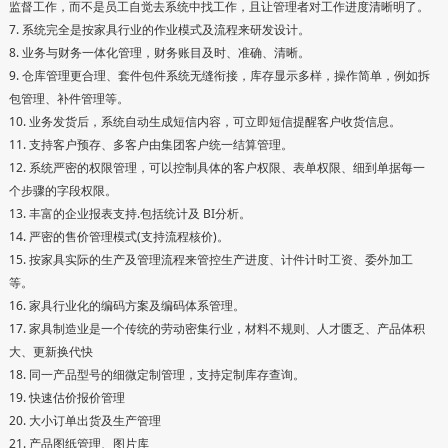
监督工作，而不是员工自觉去系统中找工作，且让管理者对工作进度清晰明了。
7. 系统完全是按家具行业的作业模式及流程来研发设计。
8. 业务与财务一体化管理，财务账目及时、准确、清晰。
9. 仓库管理更合理、套件包件系统无缝衔接，库存显示多样，操作简单，例如拆
包管理、补件管理等。
10. 业务发货后，系统自动生成短信内容，可立即短信提醒客户收货信息。
11. 支持客户预存、多客户由集团客户统一结算管理。
12. 系统严密的权限管理，可以控制具体的客户权限、表单权限、细到单据每一
个步骤的字段权限。
13. 丰富的企业报表支持.包括统计及 BI分析。
14. 严密的售价管理模式(支持流程核价)。
15. 按家具实际的生产及管理流程来管控生产进度、计件计时工资、委外加工
等。
16. 家具行业化的编码方案及编码体系管理。
17. 家具制造业是一个传统的劳动密集行业，材料不规则、人才匮乏、产品体积
大、更新换代快
18. 同一产品型号的细微定制管理，支持定制库存查询。
19. 快速估价报价管理
20. 大小订单出货及生产管理
21. 产品图纸管理、图片库