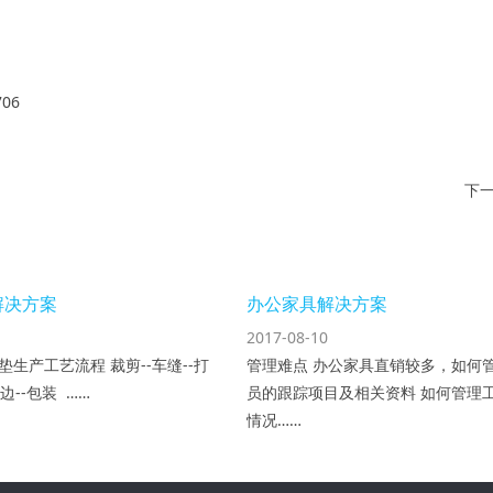
06
下一
解决方案
办公家具解决方案
2017-08-10
垫生产工艺流程 裁剪--车缝--打
管理难点 办公家具直销较多，如何
围边--包装 ……
员的跟踪项目及相关资料 如何管理
情况……