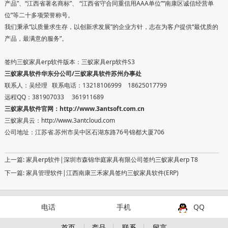
产品”、“江西省著名商标”、 “江西省守合同重信用AAA单位”“南康区诚信经营单
位”等二十多项荣誉称号。
我们秉承“以质量求生存，以创新求发展”的企业方针，志在为客户提供“最优质的
产品，最满意的服务”。
签约三蚁家具erp软件版本：三蚁家具erp软件S3
三蚁家具软件华东分公司/三蚁家具软件苏州办事处
联系人：吴经理 联系电话：13218106999 18625017799
远程QQ：381907033 361911689
三蚁家具软件官网：
http://www.3antsoft.com.cn
三蚁家具云：http://www.3antcloud.com
公司地址：江苏省.苏州市吴中区石湖东路76号锦都大厦706
上一篇:
家具erp软件|深圳市森锦华庭家具有限公司签约三蚁家具erp T8
下一篇:
家具管理软件|江西南康三禾家具签约三蚁家具软件(ERP)
电话
手机
QQ
首页
产品
联系
留言