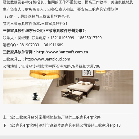
经营数据及各种分析报表，相同的工作不重复做，提高工作效率，美达凯姚总及
生产负责人，财务负责人，业务负责人都统一要安装三蚁家具管理软件
（ERP），最终选择与三蚁家具软件合作。
签约三蚁家具软件版本:三蚁家具软件S1
三蚁家具软件华东分公司/三蚁家具软件苏州办事处
联系人：吴经理 联系电话：13218106999 18625017799
远程QQ：381907033 361911689
三蚁家具软件官网：
http://www.3antsoft.com.cn
三蚁家具云：
http://www.3antcloud.com
公司地址：江苏省.苏州市吴中区石湖东路76号锦都大厦706
上一篇:
三蚁家具erp|常州梧恒橱柜厂签约三蚁家具erp软件
下一篇:
家具erp软件|深圳市森锦华庭家具有限公司签约三蚁家具erp T8