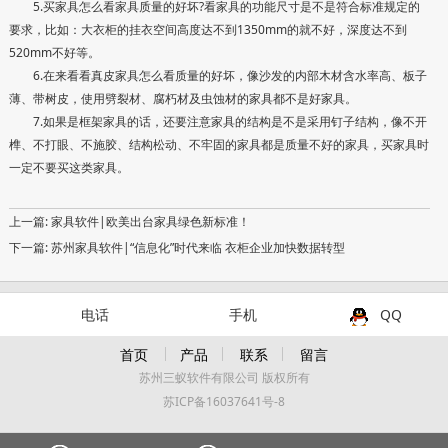
5.买家具怎么看家具质量的好坏?看家具的功能尺寸是不是符合标准规定的
要求，比如：大衣柜的挂衣空间高度达不到1350mm的就不好，深度达不到
520mm不好等。
6.在来看看真皮家具怎么看质量的好坏，像沙发的内部木材含水率高、板子
薄、带树皮，使用劈裂材、腐朽材及虫蚀材的家具都不是好家具。
7.如果是框架家具的话，还要注意家具的结构是不是采用钉子结构，像不开
榫、不打眼、不施胶、结构松动、不牢固的家具都是质量不好的家具，买家具时
一定不要买这类家具。
上一篇:
家具软件|欧美出台家具绿色新标准！
下一篇:
苏州家具软件|“信息化”时代来临 衣柜企业加快数据转型
电话
手机
QQ
首页
产品
联系
留言
苏州三蚁软件有限公司 版权所有
苏ICP备16037641号-8