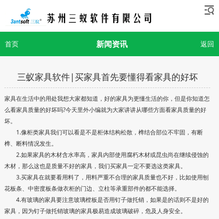
新闻资讯
首页
返回
三蚁家具软件|买家具首先要懂得看家具的好坏
家具在生活中的用处我想大家都知道，好的家具为更懂生活的你，但是你知道怎
么看家具质量的好坏吗?今天里外小编就为大家讲讲从哪些方面看家具质量的好
坏。
1.像柜类家具我们可以看是不是柜体结构松散，榫结合部位不牢固，有断
榫、断料情况发生。
2.如果家具的木材含水率高，家具内部使用腐朽木材或昆虫尚在继续侵蚀的
木材，那么这也是质量不好的家具，我们买家具一定不要选这类家具。
3.买家具在就要看用料了，用料严重不合理的家具质量也不好，比如使用刨
花板条、中密度板条做衣柜的门边、立柱等承重部件的都不能选择。
4.有玻璃的家具要注意玻璃樘板是否用钉子做托销，如果是的话则不是好的
家具，因为钉子做托销玻璃的家具极易造成玻璃破碎，危及人身安全。