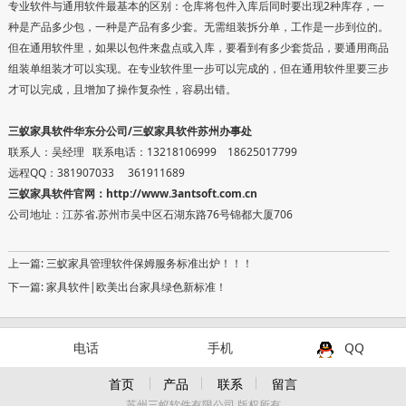
专业软件与通用软件最基本的区别：仓库将包件入库后同时要出现2种库存，一
种是产品多少包，一种是产品有多少套。无需组装拆分单，工作是一步到位的。
但在通用软件里，如果以包件来盘点或入库，要看到有多少套货品，要通用商品
组装单组装才可以实现。在专业软件里一步可以完成的，但在通用软件里要三步
才可以完成，且增加了操作复杂性，容易出错。
三蚁家具软件华东分公司/三蚁家具软件苏州办事处
联系人：吴经理 联系电话：13218106999 18625017799
远程QQ：381907033 361911689
三蚁家具软件官网：
http://www.3antsoft.com.cn
公司地址：江苏省.苏州市吴中区石湖东路76号锦都大厦706
上一篇:
三蚁家具管理软件保姆服务标准出炉！！！
下一篇:
家具软件|欧美出台家具绿色新标准！
电话
手机
QQ
首页
产品
联系
留言
苏州三蚁软件有限公司 版权所有